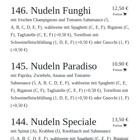
146. Nudeln Funghi
12,50 €
Portion
mit frischen Champignons und Tomaten-Sahnesauce (5,
A, B, C, D, E, F), wahlweise mit Spaghetti (C, E, F), Rigatoni (C,
F), Tagliatelle (C, E, F) (+0,50 €), Tortelloni mit
Schweinefleischfüllung (1, D, E, F) (+0,50 €) oder Gnocchi (1, F)
(+0,50 €)
145. Nudeln Paradiso
10,90 €
Portion
mit Paprika, Zwiebeln, Ananas und Tomaten-
Sahnesauce (5, A, B, C, D, E, F), wahlweise mit Spaghetti (C, E,
F), Rigatoni (C, F), Tagliatelle (C, E, F) (+0,50 €), Tortelloni mit
Schweinefleischfüllung (1, D, E, F) (+0,50 €) oder Gnocchi (1, F)
(+0,50 €)
144. Nudeln Speciale
13,50 €
Portion
mit Spinat (A), Krabben (I), Knoblauch und Sahnesauce
(5, A, B, C, D, E, F), wahlweise mit Spaghetti (C, E, F), Rigatoni