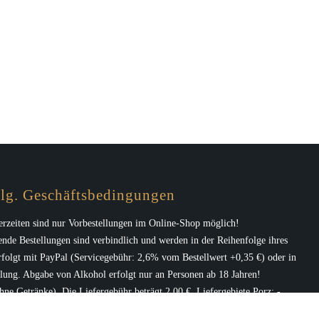
lg. Geschäftsbedingungen
erzeiten sind nur Vorbestellungen im Online-Shop möglich!
nde Bestellungen sind verbindlich und werden in der Reihenfolge ihres
rfolgt mit PayPal (Servicegebühr: 2,6% vom Bestellwert +0,35 €) oder in
lung. Abgabe von Alkohol erfolgt nur an Personen ab 18 Jahren!
ohne Getränke). Die Liefergebühr beträgt 2,00 €.
Liefergebiete Porz
: -
Langel, – Gremberghoven, -Eil, -Grengel, -Urbach, -Elsdorf, -Wahn, -