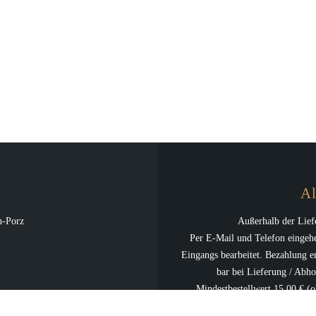
Al
n-Porz
Außerhalb der Lief
Per E-Mail und Telefon eingehe
Eingangs bearbeitet. Bezahlung e
bar bei Lieferung / Abho
Mindestbestellwert 15,00 € (
Westhoven, -Ensen, -Zündorf, -