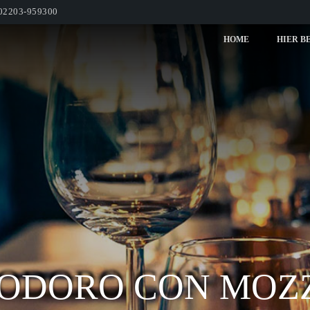
02203-959300
HOME
HIER B
MODORO CON MOZ