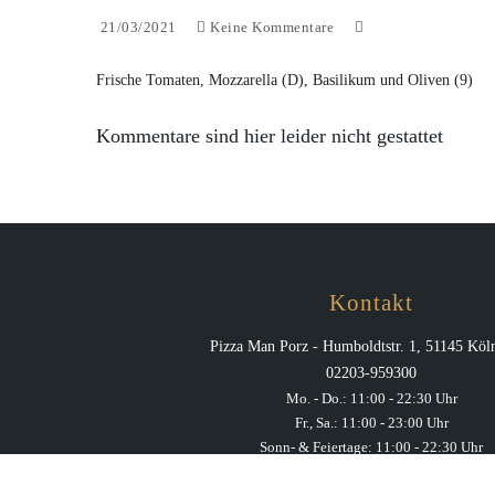
21/03/2021
Keine Kommentare
Frische Tomaten, Mozzarella (D), Basilikum und Oliven (9)
Kommentare sind hier leider nicht gestattet
Kontakt
Pizza Man Porz - Humboldtstr. 1, 51145 Köl
02203-959300
Mo. - Do.: 11:00 - 22:30 Uhr
Fr., Sa.: 11:00 - 23:00 Uhr
Sonn- & Feiertage: 11:00 - 22:30 Uhr
Heiligabend: 12:00 - 22:00 Uhr